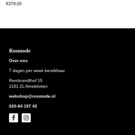
€
379,00
Footer
Rosmode
Over ons
7 dagen per week bereikbaar
Rembrandthof 15
1181 ZL Amstelveen
webshop@rosmode.nl
020-64 197 42