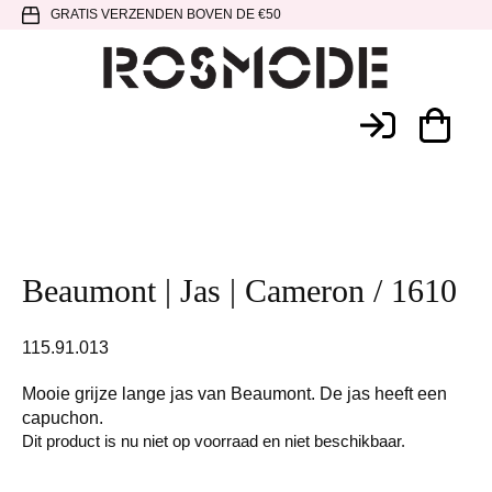
Spring
Door
Spring
GRATIS VERZENDEN BOVEN DE €50
naar
naar
naar
de
de
de
hoofdnavigatie
hoofd
voettekst
Rosmode
inhoud
Beaumont | Jas | Cameron / 1610
115.91.013
Mooie grijze lange jas van Beaumont. De jas heeft een
capuchon.
Dit product is nu niet op voorraad en niet beschikbaar.