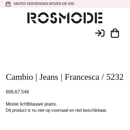
Spring
Door
Spring
GRATIS VERZENDEN BOVEN DE €50
naar
naar
naar
de
de
de
hoofdnavigatie
hoofd
voettekst
Rosmode
inhoud
Cambio | Jeans | Francesca / 5232
606.67.546
Mooie lichtblauwe jeans.
Dit product is nu niet op voorraad en niet beschikbaar.