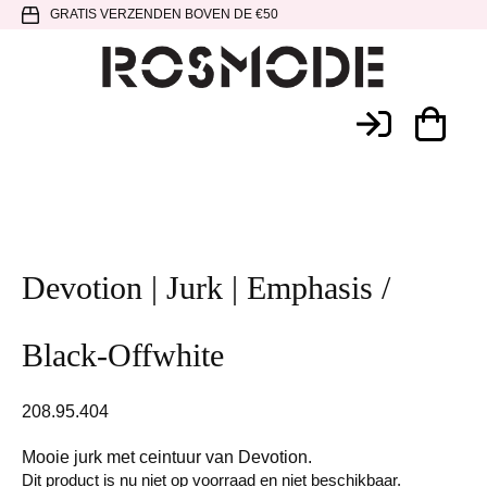
Spring
Door
Spring
GRATIS VERZENDEN BOVEN DE €50
naar
naar
naar
de
de
de
hoofdnavigatie
hoofd
voettekst
Rosmode
inhoud
Devotion | Jurk | Emphasis /
Black-Offwhite
208.95.404
Mooie jurk met ceintuur van Devotion.
Dit product is nu niet op voorraad en niet beschikbaar.