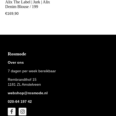
Alix The Label | Jurk | Alix
Denim Blouse / 199
€
169,90
Footer
Rosmode
Over ons
7 dagen per week bereikbaar
Rembrandthof 15
1181 ZL Amstelveen
webshop@rosmode.nl
020-64 197 42