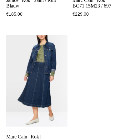
Janice | Rok | Saint / Ruit
Marc Cain | Rok |
Blauw
BC71.15M23 / 697
€
185,00
€
229,00
Marc Cain | Rok |