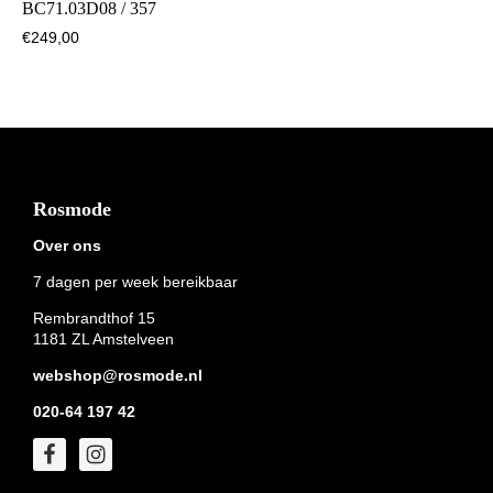
BC71.03D08 / 357
€
249,00
Footer
Rosmode
Over ons
7 dagen per week bereikbaar
Rembrandthof 15
1181 ZL Amstelveen
webshop@rosmode.nl
020-64 197 42