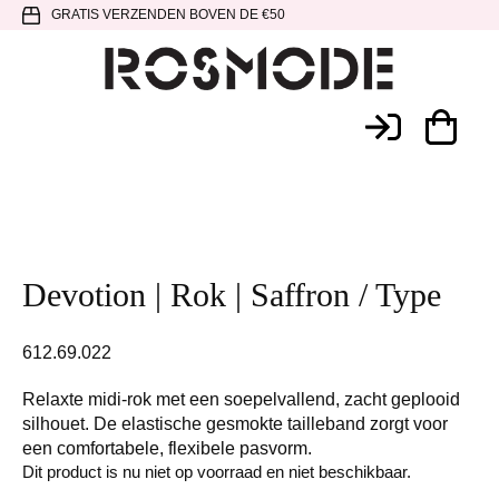
Spring
Door
Spring
GRATIS VERZENDEN BOVEN DE €50
naar
naar
naar
de
de
de
hoofdnavigatie
hoofd
voettekst
Rosmode
inhoud
Devotion | Rok | Saffron / Type
612.69.022
Relaxte midi-rok met een soepelvallend, zacht geplooid
silhouet. De elastische gesmokte tailleband zorgt voor
een comfortabele, flexibele pasvorm.
Dit product is nu niet op voorraad en niet beschikbaar.