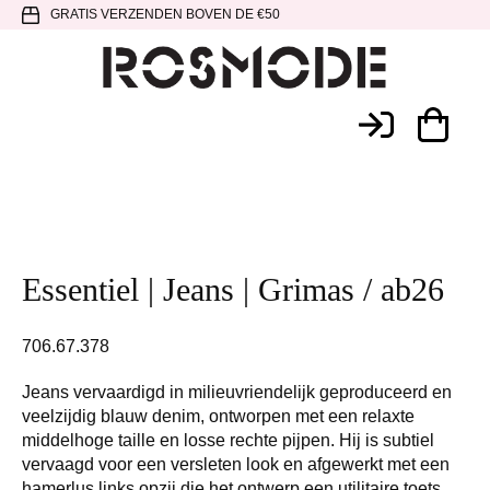
Spring
Door
Spring
GRATIS VERZENDEN BOVEN DE €50
naar
naar
naar
de
de
de
hoofdnavigatie
hoofd
voettekst
Rosmode
inhoud
Essentiel | Jeans | Grimas / ab26
706.67.378
Jeans vervaardigd in milieuvriendelijk geproduceerd en
veelzijdig blauw denim, ontworpen met een relaxte
middelhoge taille en losse rechte pijpen. Hij is subtiel
vervaagd voor een versleten look en afgewerkt met een
hamerlus links opzij die het ontwerp een utilitaire toets