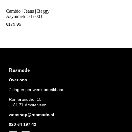
Cambio | Jeans | Baggy
Asymmetrical / 001
€
179,95
Footer
Rosmode
Over ons
7 dagen per week bereikbaar
Rembrandthof 15
1181 ZL Amstelveen
webshop@rosmode.nl
020-64 197 42