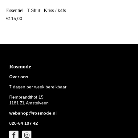
Essentiel | T-Shirt | Kriss / k4fs
€
115,00
Footer
Rosmode
Over ons
7 dagen per week bereikbaar
Rembrandthof 15
1181 ZL Amstelveen
webshop@rosmode.nl
020-64 197 42