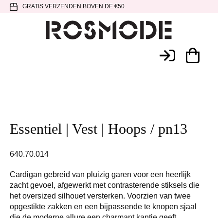
Spring
Door
Spring
GRATIS VERZENDEN BOVEN DE €50
naar
naar
naar
de
de
de
hoofdnavigatie
hoofd
voettekst
Rosmode
inhoud
Essentiel | Vest | Hoops / pn13
640.70.014
Cardigan gebreid van pluizig garen voor een heerlijk
zacht gevoel, afgewerkt met contrasterende stiksels die
het oversized silhouet versterken. Voorzien van twee
opgestikte zakken en een bijpassende te knopen sjaal
die de moderne allure een charmant kantje geeft.