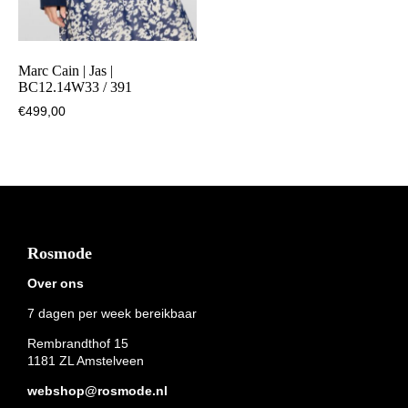
Marc Cain | Jas |
BC12.14W33 / 391
€
499,00
Footer
Rosmode
Over ons
7 dagen per week bereikbaar
Rembrandthof 15
1181 ZL Amstelveen
webshop@rosmode.nl