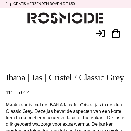
Spring
Door
Spring
GRATIS VERZENDEN BOVEN DE €50
naar
naar
naar
de
de
de
hoofdnavigatie
hoofd
voettekst
Rosmode
inhoud
Ibana | Jas | Cristel / Classic Grey
115.15.012
Maak kennis met de IBANA faux fur Cristel jas in de kleur
Classic Grey. Deze jas bevat de aspecten van een korte
trenchcoat met een luxueuze faux fur buitenkant. De jas is
d ik gevoerd wat zorgt voor extra warmte. De jas kan
worden gesloten doormiddel van knopen en een ceintuur.