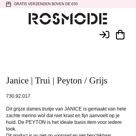
Spring
Door
Spring
GRATIS VERZENDEN BOVEN DE €50
naar
naar
naar
de
de
de
hoofdnavigatie
hoofd
voettekst
Rosmode
inhoud
Janice | Trui | Peyton / Grijs
730.92.017
Dit grijze dames truitje van JANICE is gemaakt van hele
zachte merino wol dat niet krast en fijn aanvoelt op je
huid. De PEYTON is het ideale basis item voor iedere
look.
Dit product is nu niet op voorraad en niet beschikbaar.