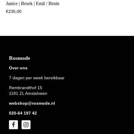
Janice | Broek | Emil / Bruin
€
235,00
Footer
Rosmode
Over ons
7 dagen per week bereikbaar
Rembrandthof 15
1181 ZL Amstelveen
webshop@rosmode.nl
020-64 197 42