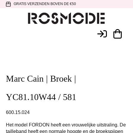
Spring
Door
Spring
GRATIS VERZENDEN BOVEN DE €50
naar
naar
naar
de
de
de
hoofdnavigatie
hoofd
voettekst
Rosmode
inhoud
Marc Cain | Broek |
YC81.10W44 / 581
600.15.024
Het model FORDON heeft een vrouwelijke uitstraling. De
tailleband heeft een normale hoogte en de broekspijpen