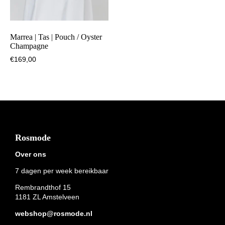
Marrea | Tas | Pouch / Oyster
Champagne
€
169,00
Footer
Rosmode
Over ons
7 dagen per week bereikbaar
Rembrandthof 15
1181 ZL Amstelveen
webshop@rosmode.nl