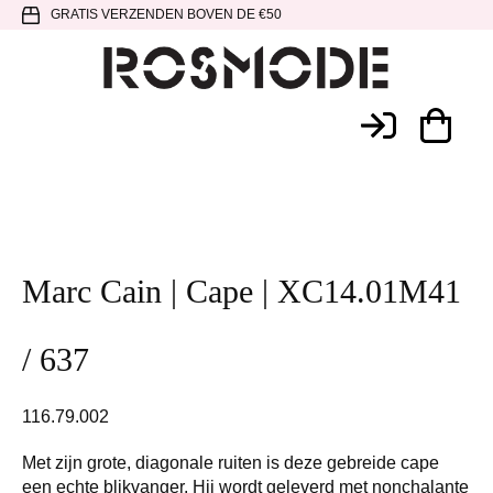
Spring
Door
Spring
GRATIS VERZENDEN BOVEN DE €50
naar
naar
naar
de
de
de
hoofdnavigatie
hoofd
voettekst
Rosmode
inhoud
Marc Cain | Cape | XC14.01M41
/ 637
116.79.002
Met zijn grote, diagonale ruiten is deze gebreide cape
een echte blikvanger. Hij wordt geleverd met nonchalante