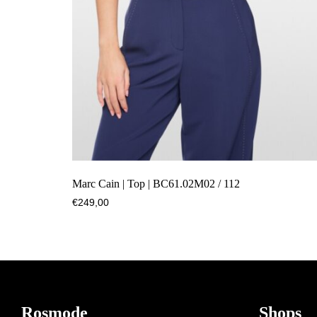
Marc Cain | Top | BC61.02M02 / 112
€
249,00
Footer
Rosmode
Shops