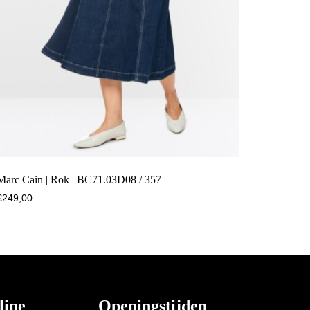
Marc Cain | Rok | BC71.03D08 / 357
€
249,00
line
Openingstijden