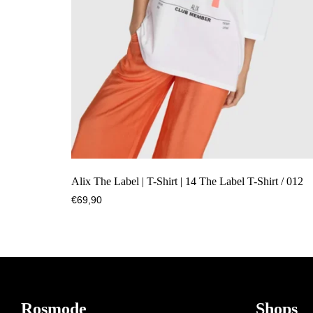
Alix The Label | T-Shirt | 14 The Label T-Shirt / 012
€
69,90
Footer
Rosmode
Shops