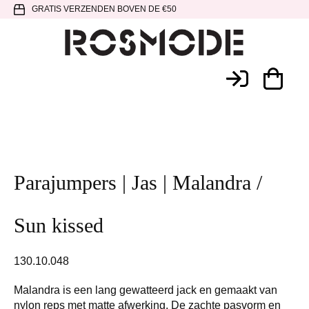
Spring
Door
Spring
GRATIS VERZENDEN BOVEN DE €50
naar
naar
naar
de
de
de
hoofdnavigatie
hoofd
voettekst
Rosmode
inhoud
Parajumpers | Jas | Malandra /
Sun kissed
130.10.048
Malandra is een lang gewatteerd jack en gemaakt van
nylon reps met matte afwerking. De zachte pasvorm en