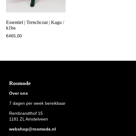
Essentiel | Trenchcoat | Kagu /
k1ba
€
465,00
Footer
Rosmode
Over ons
7 dagen per week bereikbaar
Rembrandthof 15
1181 ZL Amstelveen
webshop@rosmode.nl