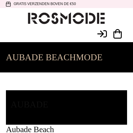
Spring
Door
Spring
GRATIS VERZENDEN BOVEN DE €50
naar
naar
naar
de
de
de
hoofdnavigatie
hoofd
voettekst
Rosmode
inhoud
AUBADE BEACHMODE
AUBADE
Aubade Beach