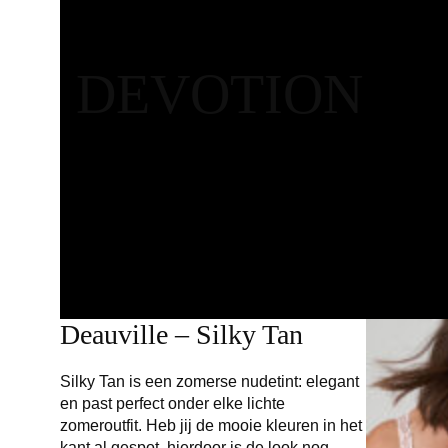
DEVOTION
Deauville – Silky Tan
Silky Tan is een zomerse nudetint: elegant
en past perfect onder elke lichte
zomeroutfit. Heb jij de mooie kleuren in het
kant al gespot, hierdoor is de look nog