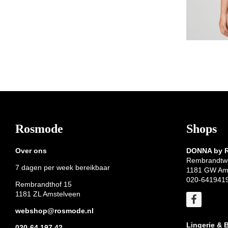
Footer
Rosmode
Shops
Over ons
DONNA by
Rembrandtw
7 dagen per week bereikbaar
1181 GW Am
020-641941
Rembrandthof 15
1181 ZL Amstelveen
webshop@rosmode.nl
Lingerie & 
020-64 197 42