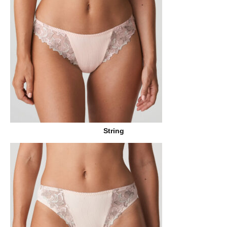
String