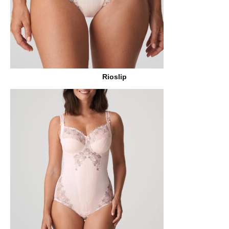
Rioslip