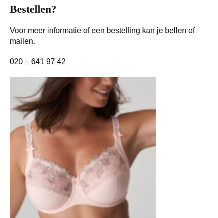
Bestellen?
Voor meer informatie of een bestelling kan je bellen of
mailen.
020 – 641 97 42