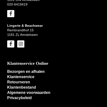
020-6419419
Lingerie & Beachwear
Rembrandthof 15
1181 ZL Amstelveen
Klantenservice Online
Bezorgen en afhalen
Klantenservice
Retourneren
Klantenbestand
Algemene voorwaarden
Privacybeleid