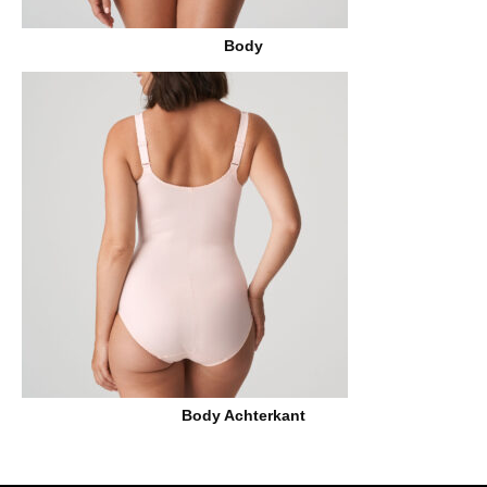
Body
Body Achterkant