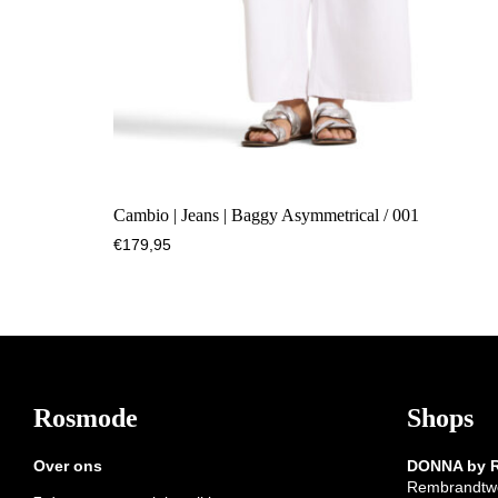
Cambio | Jeans | Baggy Asymmetrical / 001
€
179,95
Footer
Rosmode
Shops
Over ons
DONNA by
Rembrandtw