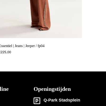
Essentiel | Jeans | Jeeper / fp04
€
225,00
line
Openingstijden
Q-Park Stadsplein