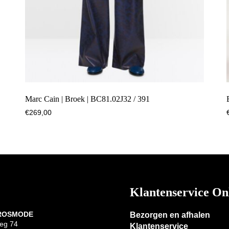
Marc Cain | Broek | BC81.02J32 / 391
€
269,00
Klantenservice On
 ROSMODE
Bezorgen en afhalen
eg 74
Klantenservice