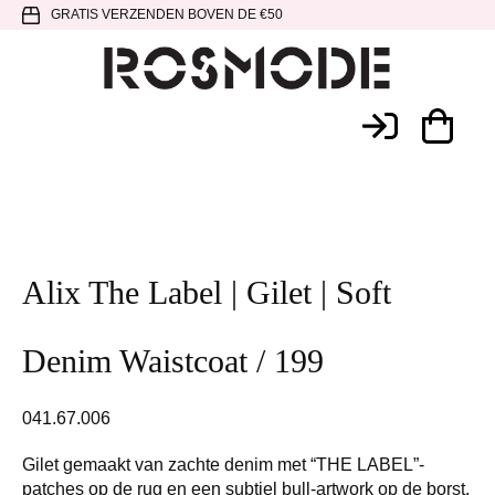
Spring
Door
Spring
GRATIS VERZENDEN BOVEN DE €50
naar
naar
naar
de
de
de
hoofdnavigatie
hoofd
voettekst
Rosmode
inhoud
Alix The Label | Gilet | Soft
Denim Waistcoat / 199
041.67.006
Gilet gemaakt van zachte denim met “THE LABEL”-
patches op de rug en een subtiel bull-artwork op de borst.