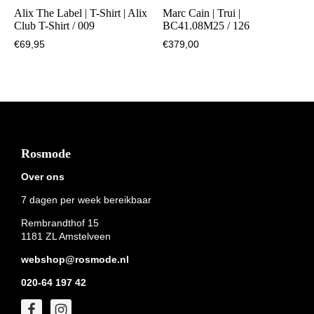
Alix The Label | T-Shirt | Alix
Marc Cain | Trui |
Club T-Shirt / 009
BC41.08M25 / 126
€
69,95
€
379,00
Footer
Rosmode
Over ons
7 dagen per week bereikbaar
Rembrandthof 15
1181 ZL Amstelveen
webshop@rosmode.nl
020-64 197 42