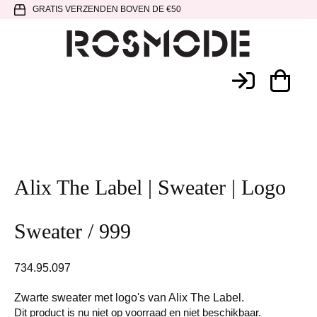
Spring
Door
Spring
GRATIS VERZENDEN BOVEN DE €50
naar
naar
naar
de
de
de
hoofdnavigatie
hoofd
voettekst
Rosmode
inhoud
Alix The Label | Sweater | Logo
Sweater / 999
734.95.097
Zwarte sweater met logo's van Alix The Label.
Dit product is nu niet op voorraad en niet beschikbaar.