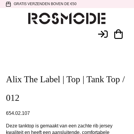
Spring
Door
Spring
GRATIS VERZENDEN BOVEN DE €50
naar
naar
naar
de
de
de
hoofdnavigatie
hoofd
voettekst
Rosmode
inhoud
Alix The Label | Top | Tank Top /
012
654.02.107
Deze tanktop is gemaakt van een zachte rib jersey
kwaliteit en heeft een aansluitende, comfortabele