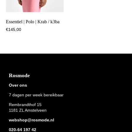
Essentiel | Polo | Krab / k3ba
€
145,00
Footer
Rosmode
Over ons
7 dagen per week bereikbaar
Rembrandthof 15
1181 ZL Amstelveen
webshop@rosmode.nl
020-64 197 42