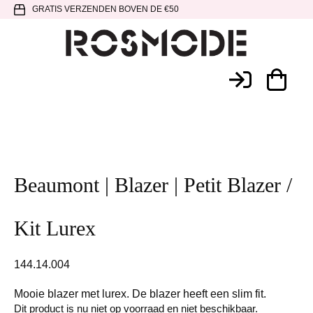
Spring
Door
Spring
GRATIS VERZENDEN BOVEN DE €50
naar
naar
naar
de
de
de
hoofdnavigatie
hoofd
voettekst
Rosmode
inhoud
Beaumont | Blazer | Petit Blazer /
Kit Lurex
144.14.004
Mooie blazer met lurex. De blazer heeft een slim fit.
Dit product is nu niet op voorraad en niet beschikbaar.