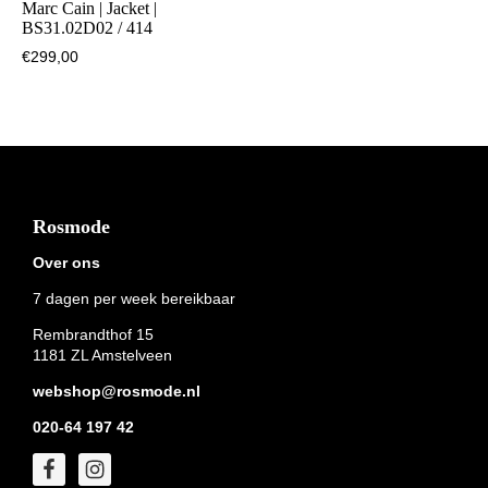
Marc Cain | Jacket |
BS31.02D02 / 414
€
299,00
Footer
Rosmode
Over ons
7 dagen per week bereikbaar
Rembrandthof 15
1181 ZL Amstelveen
webshop@rosmode.nl
020-64 197 42