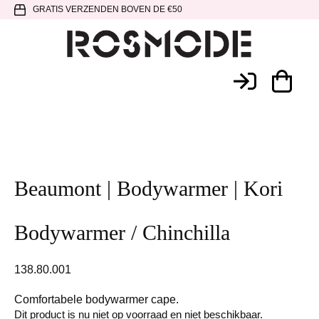
Spring
Door
Spring
GRATIS VERZENDEN BOVEN DE €50
naar
naar
naar
de
de
de
hoofdnavigatie
hoofd
voettekst
Rosmode
inhoud
Beaumont | Bodywarmer | Kori
Bodywarmer / Chinchilla
138.80.001
Comfortabele bodywarmer cape.
Dit product is nu niet op voorraad en niet beschikbaar.