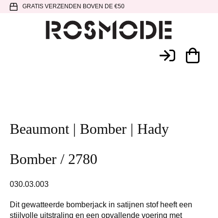
Spring
Door
Spring
GRATIS VERZENDEN BOVEN DE €50
naar
naar
naar
de
de
de
hoofdnavigatie
hoofd
voettekst
Rosmode
inhoud
Beaumont | Bomber | Hady
Bomber / 2780
030.03.003
Dit gewatteerde bomberjack in satijnen stof heeft een
stijlvolle uitstraling en een opvallende voering met