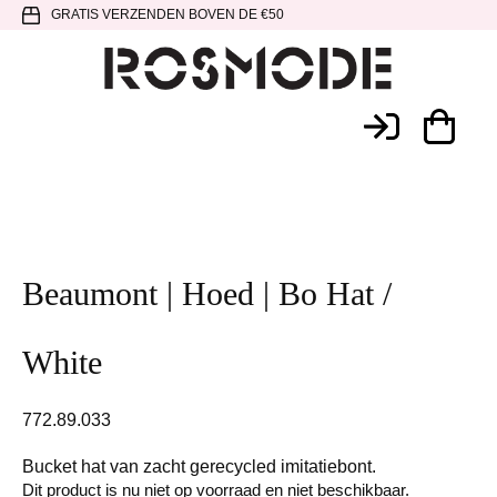
Spring
Door
Spring
GRATIS VERZENDEN BOVEN DE €50
naar
naar
naar
de
de
de
hoofdnavigatie
hoofd
voettekst
Rosmode
inhoud
Beaumont | Hoed | Bo Hat /
White
772.89.033
Bucket hat van zacht gerecycled imitatiebont.
Dit product is nu niet op voorraad en niet beschikbaar.