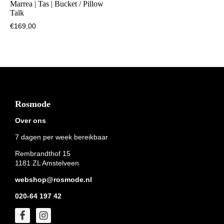
Marrea | Tas | Bucket / Pillow
Talk
€
169,00
Footer
Rosmode
Over ons
7 dagen per week bereikbaar
Rembrandthof 15
1181 ZL Amstelveen
webshop@rosmode.nl
020-64 197 42