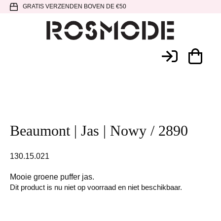
Spring
Door
Spring
GRATIS VERZENDEN BOVEN DE €50
naar
naar
naar
de
de
de
hoofdnavigatie
hoofd
voettekst
Rosmode
inhoud
Beaumont | Jas | Nowy / 2890
130.15.021
Mooie groene puffer jas.
Dit product is nu niet op voorraad en niet beschikbaar.