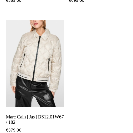
€
359,00
€
699,00
Marc Cain | Jas | BS12.01W67
/ 182
€
379,00