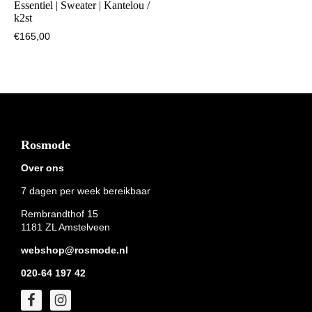
Essentiel | Sweater | Kantelou /
k2st
€
165,00
Footer
Rosmode
Over ons
7 dagen per week bereikbaar
Rembrandthof 15
1181 ZL Amstelveen
webshop@rosmode.nl
020-64 197 42