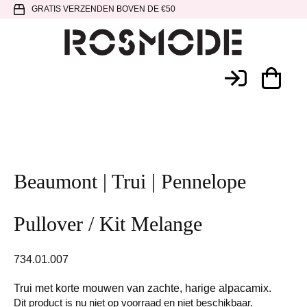
Spring
Door
Spring
GRATIS VERZENDEN BOVEN DE €50
naar
naar
naar
de
de
de
hoofdnavigatie
hoofd
voettekst
Rosmode
inhoud
Beaumont | Trui | Pennelope
Pullover / Kit Melange
734.01.007
Trui met korte mouwen van zachte, harige alpacamix.
Dit product is nu niet op voorraad en niet beschikbaar.