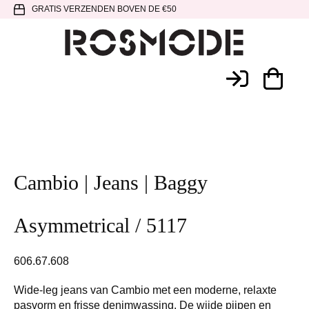
Spring
Door
Spring
GRATIS VERZENDEN BOVEN DE €50
naar
naar
naar
de
de
de
hoofdnavigatie
hoofd
voettekst
Rosmode
inhoud
Cambio | Jeans | Baggy
Asymmetrical / 5117
606.67.608
Wide-leg jeans van Cambio met een moderne, relaxte
pasvorm en frisse denimwassing. De wijde pijpen en