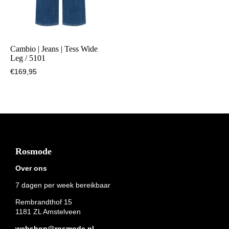
Cambio | Jeans | Tess Wide
Leg / 5101
€
169,95
Footer
Rosmode
Over ons
7 dagen per week bereikbaar
Rembrandthof 15
1181 ZL Amstelveen
webshop@rosmode.nl