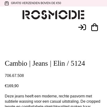
Spring
Door
Spring
GRATIS VERZENDEN BOVEN DE €50
naar
naar
naar
de
de
de
hoofdnavigatie
hoofd
voettekst
Rosmode
inhoud
Cambio | Jeans | Elin / 5124
706.67.508
€
169,90
Deze jeans heeft een moderne, rechte pasvorm met
subtiele wassing voor een casual uitstraling. De cropped
lengte en comfortabele stretchkwaliteit maken haar