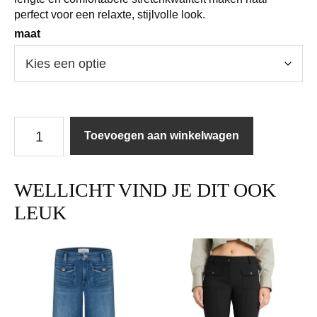
perfect voor een relaxte, stijlvolle look.
maat
Cambio
Toevoegen aan winkelwagen
|
Jeans
|
WELLICHT VIND JE DIT OOK
Elin
/
LEUK
5124
aantal