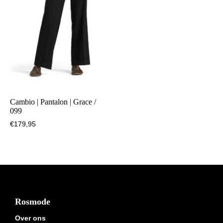
Cambio | Pantalon | Grace /
099
€
179,95
Footer
Rosmode
Over ons