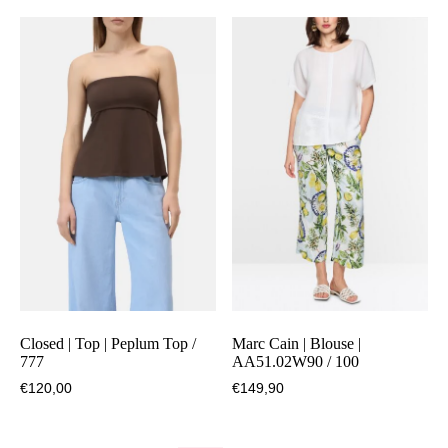
532
aantal
Closed | Top | Peplum Top /
Marc Cain | Blouse |
777
AA51.02W90 / 100
€
120,00
€
149,90