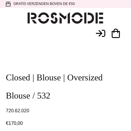
Spring
Door
Spring
GRATIS VERZENDEN BOVEN DE €50
naar
naar
naar
de
de
de
hoofdnavigatie
hoofd
voettekst
Rosmode
inhoud
Closed | Blouse | Oversized
Blouse / 532
720.62.020
€
170,00