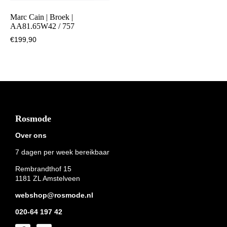
Marc Cain | Broek |
AA81.65W42 / 757
€
199,90
Footer
Rosmode
Over ons
7 dagen per week bereikbaar
Rembrandthof 15
1181 ZL Amstelveen
webshop@rosmode.nl
020-64 197 42