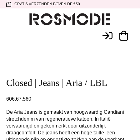
Spring
Door
Spring
GRATIS VERZENDEN BOVEN DE €50
naar
naar
naar
de
de
de
hoofdnavigatie
hoofd
voettekst
Rosmode
inhoud
Closed | Jeans | Aria / LBL
606.67.560
De Aria Jeans is gemaakt van hoogwaardig Candiani
stretchdenim van regeneratieve katoen. In Italië
vervaardigd en gekenmerkt door uitzonderlijk
draagcomfort. De jeans heeft een hoge taille, een
uitlopende pijp en opgestikte zakken aan de voorkant.