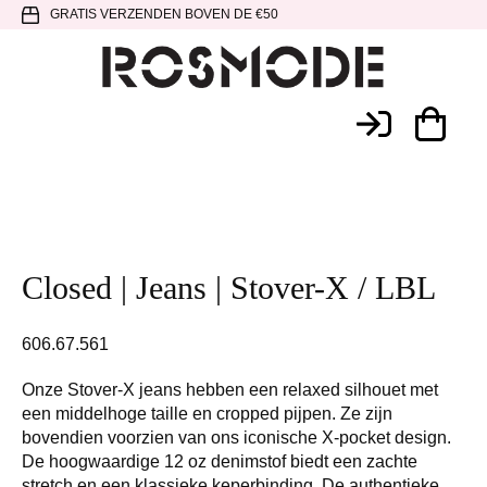
Spring
Door
Spring
GRATIS VERZENDEN BOVEN DE €50
naar
naar
naar
de
de
de
hoofdnavigatie
hoofd
voettekst
Rosmode
inhoud
Closed | Jeans | Stover-X / LBL
606.67.561
Onze Stover-X jeans hebben een relaxed silhouet met
een middelhoge taille en cropped pijpen. Ze zijn
bovendien voorzien van ons iconische X-pocket design.
De hoogwaardige 12 oz denimstof biedt een zachte
stretch en een klassieke keperbinding. De authentieke