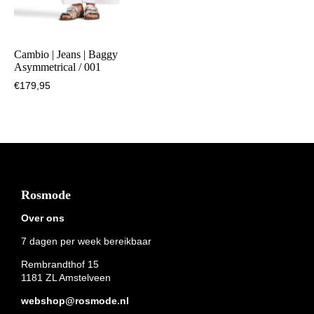
Cambio | Jeans | Baggy
Asymmetrical / 001
€
179,95
Footer
Rosmode
Over ons
7 dagen per week bereikbaar
Rembrandthof 15
1181 ZL Amstelveen
webshop@rosmode.nl