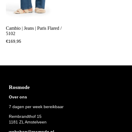
Cambio | Jeans | Paris Flared /
5102
€
169,95
Footer
Rosmode
Over ons
7 dagen per week bereikbaar
Rembrandthof 15
1181 ZL Amstelveen
webshop@rosmode.nl