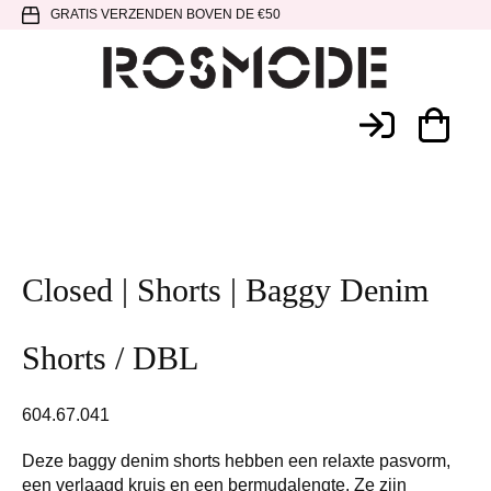
Spring
Door
Spring
GRATIS VERZENDEN BOVEN DE €50
naar
naar
naar
de
de
de
hoofdnavigatie
hoofd
voettekst
Rosmode
inhoud
Closed | Shorts | Baggy Denim
Shorts / DBL
604.67.041
Deze baggy denim shorts hebben een relaxte pasvorm,
een verlaagd kruis en een bermudalengte. Ze zijn