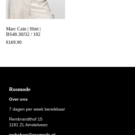
Marc Cain | Shirt |
BS48.38J32 / 182
€
169,90
Footer
Rosmode
Over ons
7 dagen per week bereikbaar
Rembrandthof 15
1181 ZL Amstelveen
webshop@rosmode.nl