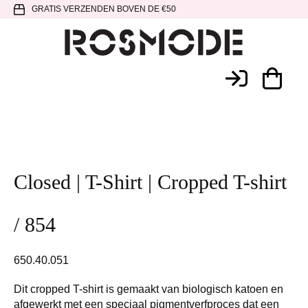
Spring
Door
Spring
GRATIS VERZENDEN BOVEN DE €50
naar
naar
naar
de
de
de
hoofdnavigatie
hoofd
voettekst
Rosmode
inhoud
Closed | T-Shirt | Cropped T-shirt
/ 854
650.40.051
Dit cropped T-shirt is gemaakt van biologisch katoen en
afgewerkt met een speciaal pigmentverfproces dat een