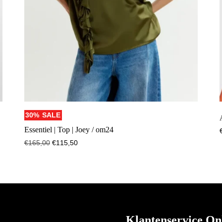
30%
SALE
Essentiel | Top | Joey / om24
€
165,00
€
115,50
Klantenservice On