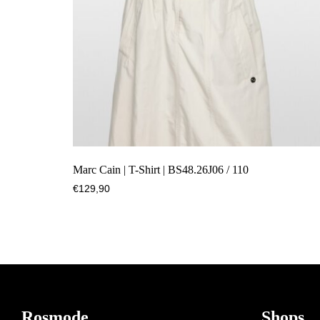
Marc Cain | T-Shirt | BS48.26J06 / 110
€
129,90
Footer
Rosmode
Shops