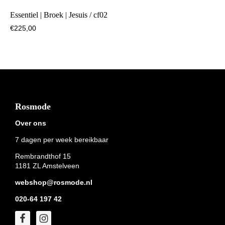
Essentiel | Broek | Jesuis / cf02
€
225,00
Footer
Rosmode
Over ons
7 dagen per week bereikbaar
Rembrandthof 15
1181 ZL Amstelveen
webshop@rosmode.nl
020-64 197 42