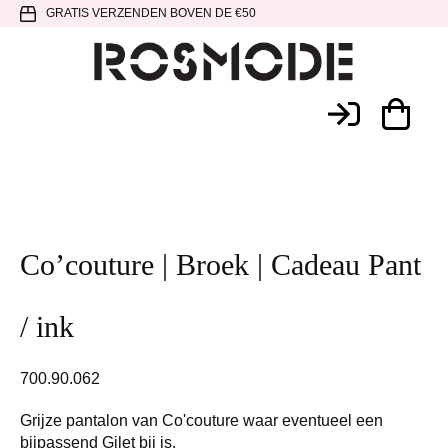
Spring
Door
Spring
GRATIS VERZENDEN BOVEN DE €50
naar
naar
naar
de
de
de
hoofdnavigatie
hoofd
voettekst
Rosmode
inhoud
Co’couture | Broek | Cadeau Pant
/ ink
700.90.062
Grijze pantalon van Co'couture waar eventueel een
bijpassend Gilet bij is.