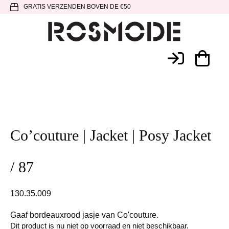
Spring
Door
Spring
GRATIS VERZENDEN BOVEN DE €50
naar
naar
naar
de
de
de
hoofdnavigatie
hoofd
voettekst
Rosmode
inhoud
Co’couture | Jacket | Posy Jacket
/ 87
130.35.009
Gaaf bordeauxrood jasje van Co'couture.
Dit product is nu niet op voorraad en niet beschikbaar.