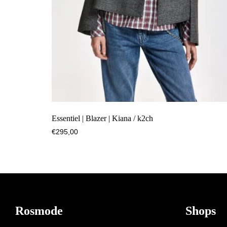
Essentiel | Blazer | Kiana / k2ch
€
295,00
Footer
Rosmode
Shops