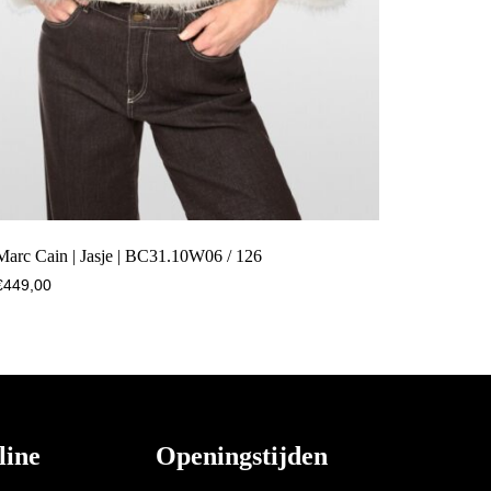
Marc Cain | Jasje | BC31.10W06 / 126
€
449,00
line
Openingstijden