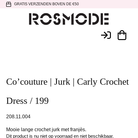
Spring
Door
Spring
GRATIS VERZENDEN BOVEN DE €50
naar
naar
naar
de
de
de
hoofdnavigatie
hoofd
voettekst
Rosmode
inhoud
Co’couture | Jurk | Carly Crochet
Dress / 199
208.11.004
Mooie lange crochet jurk met franjès.
Dit product is nu niet op voorraad en niet beschikbaar.