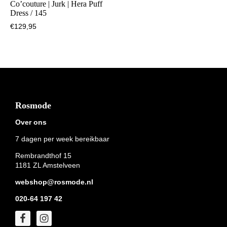
Co’couture | Jurk | Hera Puff
Dress / 145
€
129,95
Footer
Rosmode
Over ons
7 dagen per week bereikbaar
Rembrandthof 15
1181 ZL Amstelveen
webshop@rosmode.nl
020-64 197 42