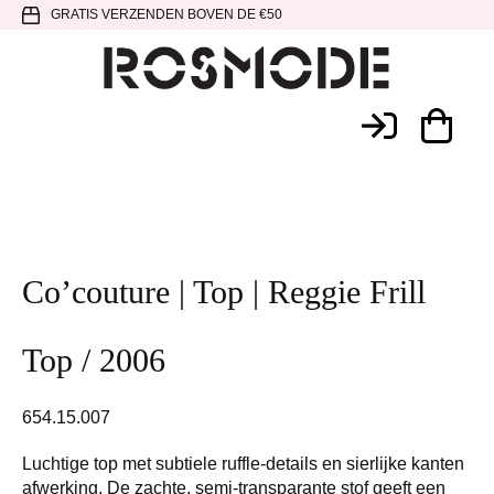
Spring
Door
Spring
GRATIS VERZENDEN BOVEN DE €50
naar
naar
naar
de
de
de
hoofdnavigatie
hoofd
voettekst
Rosmode
inhoud
Co’couture | Top | Reggie Frill
Top / 2006
654.15.007
Luchtige top met subtiele ruffle-details en sierlijke kanten
afwerking. De zachte, semi-transparante stof geeft een