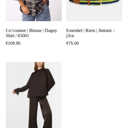
Co’couture | Blouse | Dagny
Essentiel | Riem | Jintonic /
Shirt / 65001
j3cn
€
109,95
€
75,00