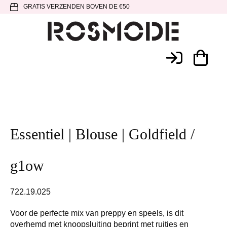
Spring
Door
Spring
GRATIS VERZENDEN BOVEN DE €50
naar
naar
naar
de
de
de
hoofdnavigatie
hoofd
voettekst
Rosmode
inhoud
Essentiel | Blouse | Goldfield /
g1ow
722.19.025
Voor de perfecte mix van preppy en speels, is dit
overhemd met knoopsluiting beprint met ruitjes en