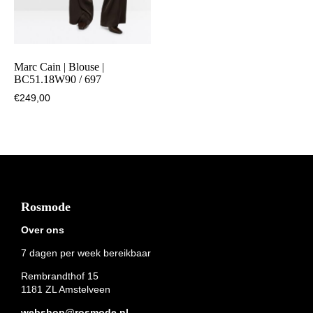
Marc Cain | Blouse |
BC51.18W90 / 697
€
249,00
Footer
Rosmode
Over ons
7 dagen per week bereikbaar
Rembrandthof 15
1181 ZL Amstelveen
webshop@rosmode.nl