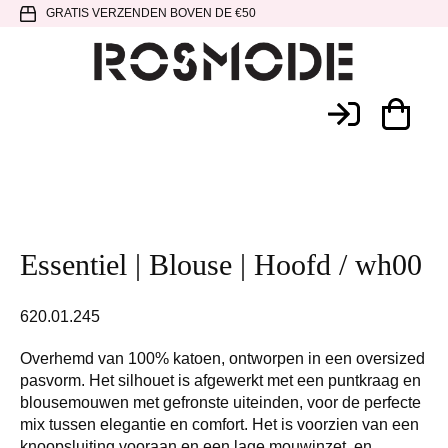
Spring
Door
Spring
GRATIS VERZENDEN BOVEN DE €50
naar
naar
naar
de
de
de
hoofdnavigatie
hoofd
voettekst
Rosmode
inhoud
Essentiel | Blouse | Hoofd / wh00
620.01.245
Overhemd van 100% katoen, ontworpen in een oversized
pasvorm. Het silhouet is afgewerkt met een puntkraag en
blousemouwen met gefronste uiteinden, voor de perfecte
mix tussen elegantie en comfort. Het is voorzien van een
knoopsluiting vooraan en een lage mouwinzet, en