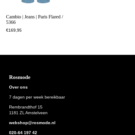
Cambio | Jeans | Paris Flared /
5366
€
169,95
Footer
Rosmode
Over ons
7 dagen per week bereikbaar
Rembrandthof 15
1181 ZL Amstelveen
webshop@rosmode.nl
020-64 197 42