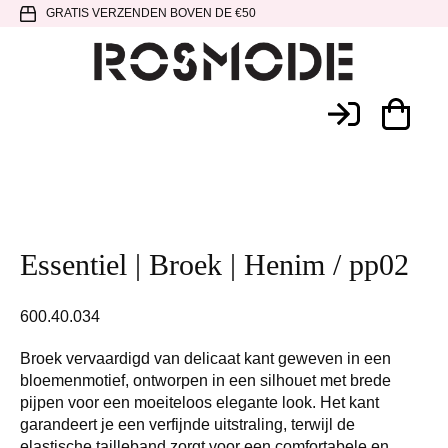
Spring
Door
Spring
GRATIS VERZENDEN BOVEN DE €50
naar
naar
naar
de
de
de
hoofdnavigatie
hoofd
voettekst
Rosmode
inhoud
Essentiel | Broek | Henim / pp02
600.40.034
Broek vervaardigd van delicaat kant geweven in een
bloemenmotief, ontworpen in een silhouet met brede
pijpen voor een moeiteloos elegante look. Het kant
garandeert je een verfijnde uitstraling, terwijl de
elastische tailleband zorgt voor een comfortabele en