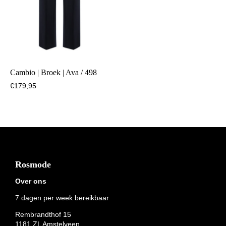
Cambio | Broek | Ava / 498
€
179,95
Footer
Rosmode
Over ons
7 dagen per week bereikbaar
Rembrandthof 15
1181 ZL Amstelveen