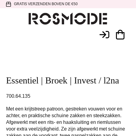
Spring
Door
Spring
GRATIS VERZENDEN BOVEN DE €50
naar
naar
naar
de
de
de
hoofdnavigatie
hoofd
voettekst
Rosmode
inhoud
Essentiel | Broek | Invest / l2na
700.64.135
Met een krijtstreep patroon, gestreken vouwen voor en
achter, en praktische schuine zakken en steekzakken.
Afgewerkt met een rits- en haaksluiting en riemlussen
voor extra veelzijdigheid. Ze zijn afgewerkt met schuine
zakken aan de voorkant, twee paspelzakken aan de