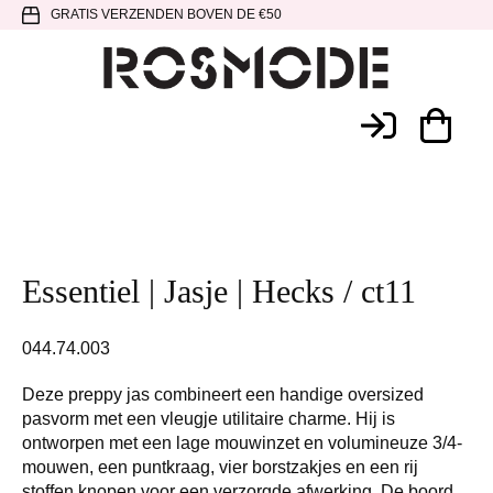
Spring
Door
Spring
GRATIS VERZENDEN BOVEN DE €50
naar
naar
naar
de
de
de
hoofdnavigatie
hoofd
voettekst
Rosmode
inhoud
Essentiel | Jasje | Hecks / ct11
044.74.003
Deze preppy jas combineert een handige oversized
pasvorm met een vleugje utilitaire charme. Hij is
ontworpen met een lage mouwinzet en volumineuze 3/4-
mouwen, een puntkraag, vier borstzakjes en een rij
stoffen knopen voor een verzorgde afwerking. De boord