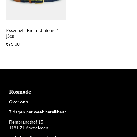
Essentiel | Riem | Jintonic /
j3cn
€
75,00
Footer
Rosmode
Over ons
7 dagen per week bereikbaar
Rembrandthof 15
1181 ZL Amstelveen