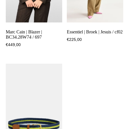
Marc Cain | Blazer |
Essentiel | Broek | Jesuis / cf02
BC34.28W74 / 697
€
225,00
€
449,00