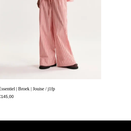
Essentiel | Broek | Jouise / j1fp
€
145,00