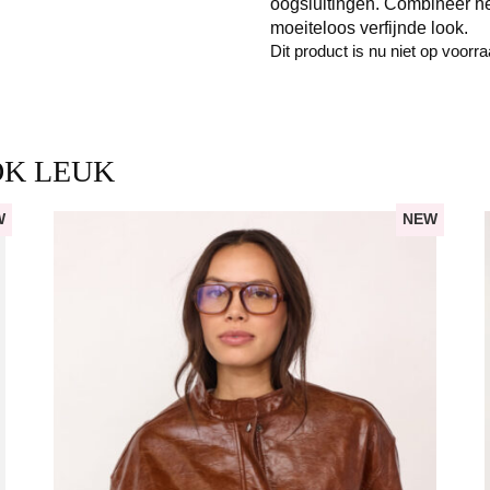
oogsluitingen. Combineer h
moeiteloos verfijnde look.
Dit product is nu niet op voorr
OK LEUK
W
NEW