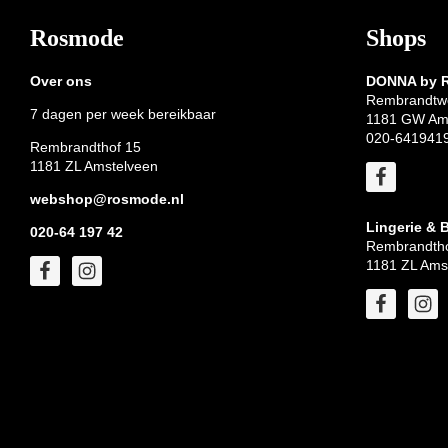
Footer
Rosmode
Shops
Over ons
DONNA by
Rembrandtw
7 dagen per week bereikbaar
1181 GW Am
020-641941
Rembrandthof 15
1181 ZL Amstelveen
webshop@rosmode.nl
Lingerie & 
020-64 197 42
Rembrandtho
1181 ZL Ams