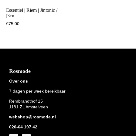
Essentiel | Riem | Jintonic /
j3cn
€
75,00
Footer
Rosmode
Over ons
7 dagen per week bereikbaar
Rembrandthof 15
1181 ZL Amstelveen
webshop@rosmode.nl
020-64 197 42