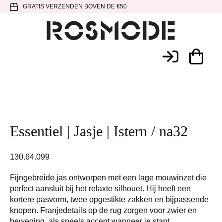
Spring
Door
Spring
GRATIS VERZENDEN BOVEN DE €50
naar
naar
naar
de
de
de
hoofdnavigatie
hoofd
voettekst
Rosmode
inhoud
Essentiel | Jasje | Istern / na32
130.64.099
Fijngebreide jas ontworpen met een lage mouwinzet die
perfect aansluit bij het relaxte silhouet. Hij heeft een
kortere pasvorm, twee opgestikte zakken en bijpassende
knopen. Franjedetails op de rug zorgen voor zwier en
beweging, als speels accent wanneer je stapt.