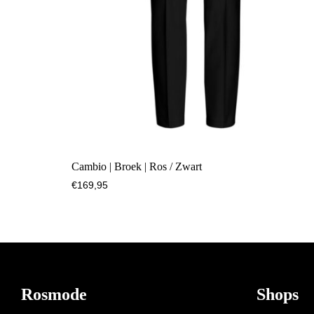
Cambio | Broek | Ros / Zwart
€
169,95
Footer
Rosmode
Shops