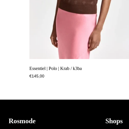
Essentiel | Polo | Krab / k3ba
€
145,00
Footer
Rosmode
Shops