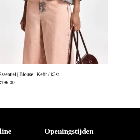
Essentiel | Blouse | Kefir / k3st
€
195,00
line
Openingstijden