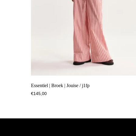
Essentiel | Broek | Jouise / j1fp
€
145,00