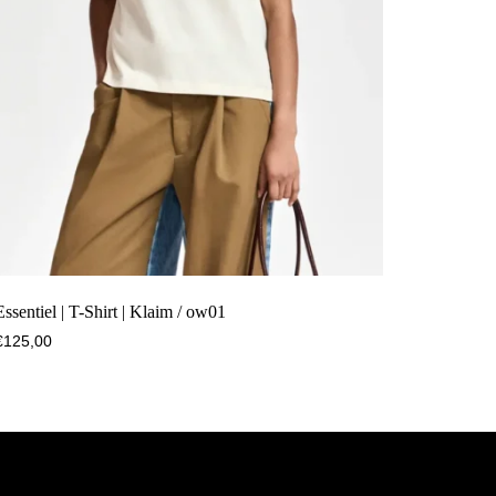
Essentiel | T-Shirt | Klaim / ow01
€
125,00