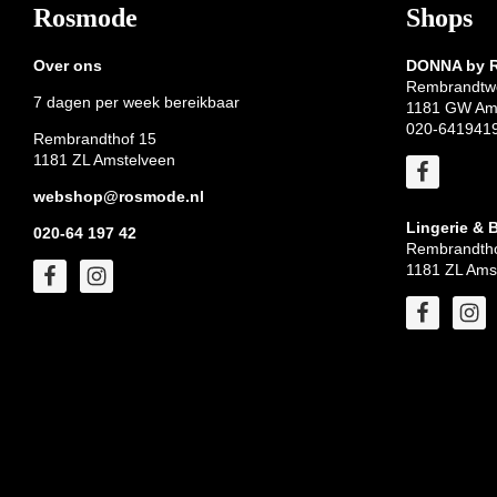
Footer
Rosmode
Shops
Over ons
DONNA by
Rembrandtw
7 dagen per week bereikbaar
1181 GW Am
020-641941
Rembrandthof 15
1181 ZL Amstelveen
webshop@rosmode.nl
Lingerie & 
020-64 197 42
Rembrandtho
1181 ZL Ams