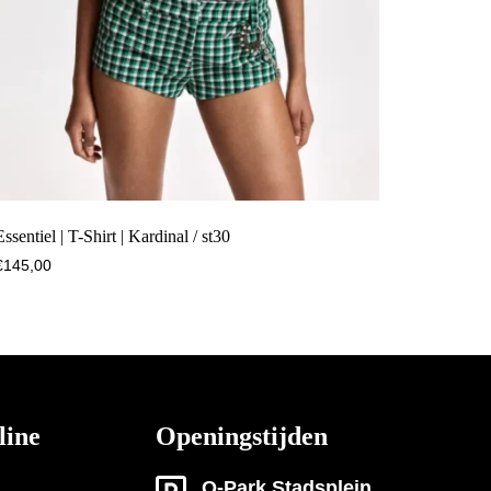
Essentiel | T-Shirt | Kardinal / st30
€
145,00
line
Openingstijden
Q-Park Stadsplein