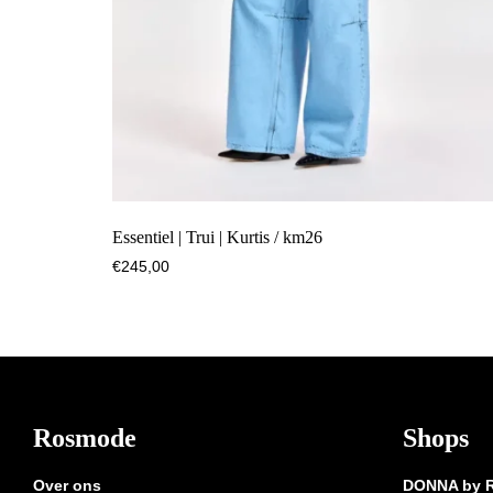
Essentiel | Trui | Kurtis / km26
€
245,00
Footer
Rosmode
Shops
Over ons
DONNA by