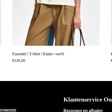
Essentiel | T-Shirt | Klaim / ow01
€
125,00
Klantenservice On
 ROSMODE
Bezorgen en afhalen